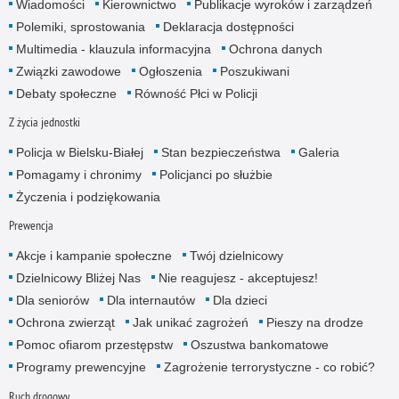
Wiadomości
Kierownictwo
Publikacje wyroków i zarządzeń
Polemiki, sprostowania
Deklaracja dostępności
Multimedia - klauzula informacyjna
Ochrona danych
Związki zawodowe
Ogłoszenia
Poszukiwani
Debaty społeczne
Równość Płci w Policji
Z życia jednostki
Policja w Bielsku-Białej
Stan bezpieczeństwa
Galeria
Pomagamy i chronimy
Policjanci po służbie
Życzenia i podziękowania
Prewencja
Akcje i kampanie społeczne
Twój dzielnicowy
Dzielnicowy Bliżej Nas
Nie reagujesz - akceptujesz!
Dla seniorów
Dla internautów
Dla dzieci
Ochrona zwierząt
Jak unikać zagrożeń
Pieszy na drodze
Pomoc ofiarom przestępstw
Oszustwa bankomatowe
Programy prewencyjne
Zagrożenie terrorystyczne - co robić?
Ruch drogowy