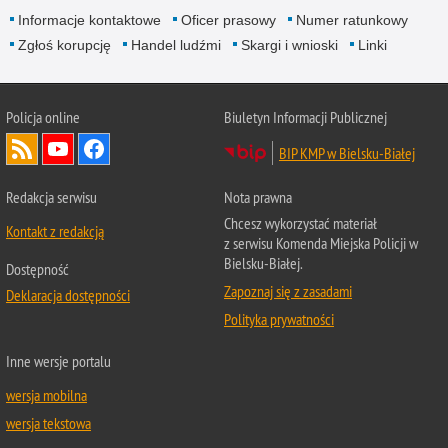
Informacje kontaktowe
Oficer prasowy
Numer ratunkowy
Zgłoś korupcję
Handel ludźmi
Skargi i wnioski
Linki
Policja online
Biuletyn Informacji Publicznej
BIP KMP w Bielsku-Białej
Redakcja serwisu
Nota prawna
Chcesz wykorzystać materiał
Kontakt z redakcją
z serwisu Komenda Miejska Policji w
Bielsku-Białej.
Dostępność
Zapoznaj się z zasadami
Deklaracja dostępności
Polityka prywatności
Inne wersje portalu
wersja mobilna
wersja tekstowa