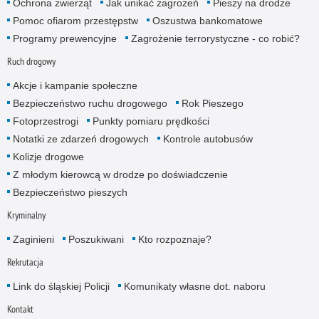
Ochrona zwierząt
Jak unikać zagrożeń
Pieszy na drodze
Pomoc ofiarom przestępstw
Oszustwa bankomatowe
Programy prewencyjne
Zagrożenie terrorystyczne - co robić?
Ruch drogowy
Akcje i kampanie społeczne
Bezpieczeństwo ruchu drogowego
Rok Pieszego
Fotoprzestrogi
Punkty pomiaru prędkości
Notatki ze zdarzeń drogowych
Kontrole autobusów
Kolizje drogowe
Z młodym kierowcą w drodze po doświadczenie
Bezpieczeństwo pieszych
Kryminalny
Zaginieni
Poszukiwani
Kto rozpoznaje?
Rekrutacja
Link do śląskiej Policji
Komunikaty własne dot. naboru
Kontakt