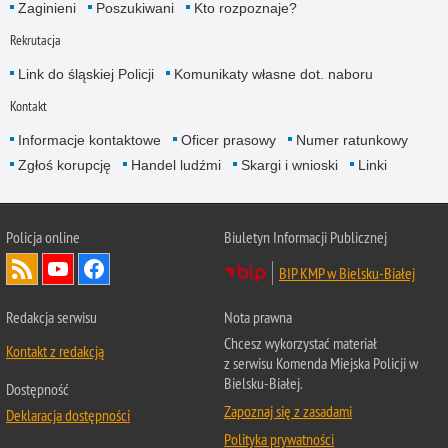
Zaginieni
Poszukiwani
Kto rozpoznaje?
Rekrutacja
Link do śląskiej Policji
Komunikaty własne dot. naboru
Kontakt
Informacje kontaktowe
Oficer prasowy
Numer ratunkowy
Zgłoś korupcję
Handel ludźmi
Skargi i wnioski
Linki
Policja online
Biuletyn Informacji Publicznej
BIP KMP w Bielsku-Białej
Redakcja serwisu
Nota prawna
Chcesz wykorzystać materiał
Kontakt z redakcją
z serwisu Komenda Miejska Policji w
Bielsku-Białej.
Dostępność
Zapoznaj się z zasadami
Deklaracja dostępności
Polityka prywatności