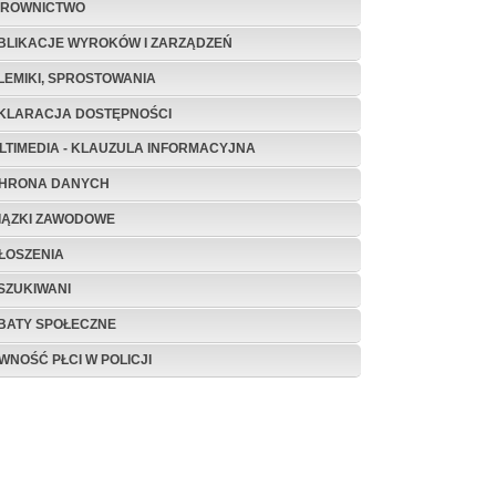
EROWNICTWO
BLIKACJE WYROKÓW I ZARZĄDZEŃ
LEMIKI, SPROSTOWANIA
KLARACJA DOSTĘPNOŚCI
LTIMEDIA - KLAUZULA INFORMACYJNA
HRONA DANYCH
IĄZKI ZAWODOWE
ŁOSZENIA
SZUKIWANI
BATY SPOŁECZNE
WNOŚĆ PŁCI W POLICJI