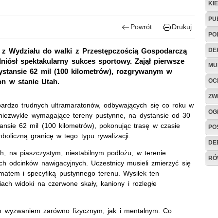
KI
PU
Powrót
Drukuj
PO
DE
z Wydziału do walki z Przestępczością Gospodarczą
dniósł spektakularny sukces sportowy. Zajął pierwsze
MU
stansie 62 mil (100 kilometrów), rozgrywanym w
OC
on w stanie Utah.
ZW
bardzo trudnych ultramaratonów, odbywających się co roku w
OG
 niezwykle wymagające tereny pustynne, na dystansie od 30
tansie 62 mil (100 kilometrów), pokonując trasę w czasie
PO
oliczną granicę w tego typu rywalizacji.
DE
, na piaszczystym, niestabilnym podłożu, w terenie
RÓ
h odcinków nawigacyjnych. Uczestnicy musieli zmierzyć się
imatem i specyfiką pustynnego terenu. Wysiłek ten
ach widoki na czerwone skały, kaniony i rozległe
m wyzwaniem zarówno fizycznym, jak i mentalnym. Co