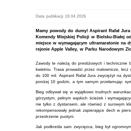
Data publikacji 18.04.2026
Mamy powody do dumy! Aspirant Rafał Jura 
Komendy Miejskiej Policji w Bielsku-Białej o
miejsce w wymagającym ultramaratonie na dy
rejonie Apple Valley, w Parku Narodowym Zi
Zawody te należą do prestiżowych i technicznie 
kwietniu. Trasa prowadzi przez malownicze, lecz
do 100 mil. Aspirant Rafał Jura zwyciężył na dys
poniżej 10 godzin, a tym samym przełamując symb
Bieg odbywał się w wyjątkowo trudnych warunkach
górzystym, pełnym wąskich ścieżek i wymagającyc
nie tylko z dystansem, ale również z surowym kl
rekompensowały jednak zapierające dech w piersi
przestrzenie pustyni.
Jak podkreśla sam zwycięzca, bieg był ogromny