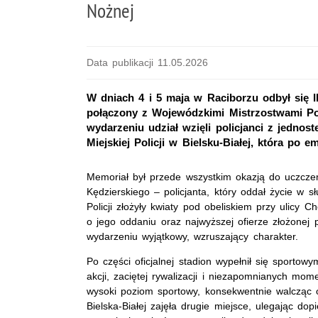
Nożnej
Data publikacji 11.05.2026
W dniach 4 i 5 maja w Raciborzu odbył się I
połączony z Wojewódzkimi Mistrzostwami Po
wydarzeniu udział wzięli policjanci z jedno
Miejskiej Policji w Bielsku-Białej, która po 
Memoriał był przede wszystkim okazją do uczczen
Kędzierskiego – policjanta, który oddał życie w s
Policji złożyły kwiaty pod obeliskiem przy ulicy 
o jego oddaniu oraz najwyższej ofierze złożonej 
wydarzeniu wyjątkowy, wzruszający charakter.
Po części oficjalnej stadion wypełnił się sporto
akcji, zaciętej rywalizacji i niezapomnianych mom
wysoki poziom sportowy, konsekwentnie walcząc 
Bielska-Białej zajęła drugie miejsce, ulegając do