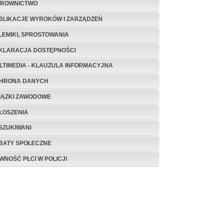
EROWNICTWO
BLIKACJE WYROKÓW I ZARZĄDZEŃ
LEMIKI, SPROSTOWANIA
KLARACJA DOSTĘPNOŚCI
LTIMEDIA - KLAUZULA INFORMACYJNA
HRONA DANYCH
IĄZKI ZAWODOWE
ŁOSZENIA
SZUKIWANI
BATY SPOŁECZNE
WNOŚĆ PŁCI W POLICJI