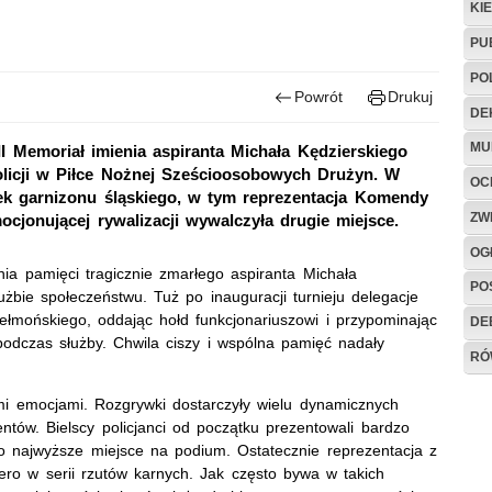
KI
PU
PO
Powrót
Drukuj
DE
MU
II Memoriał imienia aspiranta Michała Kędzierskiego
licji w Piłce Nożnej Sześcioosobowych Drużyn. W
OC
stek garnizonu śląskiego, w tym reprezentacja Komendy
ZW
emocjonującej rywalizacji wywalczyła drugie miejsce.
OG
ia pamięci tragicznie zmarłego aspiranta Michała
PO
łużbie społeczeństwu. Tuż po inauguracji turnieju delegacje
Chełmońskiego, oddając hołd funkcjonariuszowi i przypominając
DE
podczas służby. Chwila ciszy i wspólna pamięć nadały
RÓ
wymi emocjami. Rozgrywki dostarczyły wielu dynamicznych
entów. Bielscy policjanci od początku prezentowali bardzo
o najwyższe miejsce na podium. Ostatecznie reprezentacja z
piero w serii rzutów karnych. Jak często bywa w takich